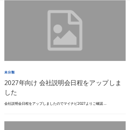
コ
N
ン
E
テ
ン
W
ツ
へ
S
ス
キ
ッ
プ
未分類
2027年向け 会社説明会日程をアップしま
した
会社説明会日程をアップしましたのでマイナビ2027よりご確認 …